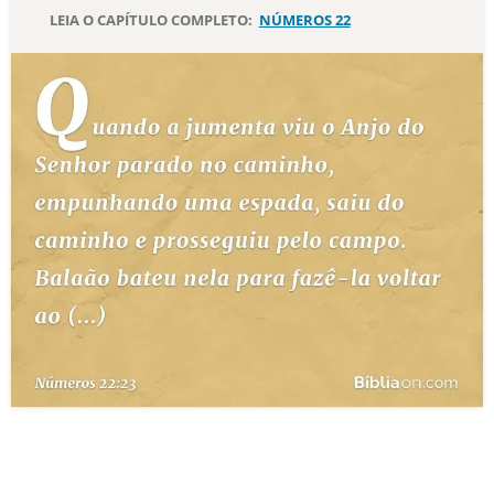
LEIA O CAPÍTULO COMPLETO:
NÚMEROS 22
10 MANDAMENTOS
ESTUDOS BÍBLICOS
ESBOÇOS DE PREGAÇÃO
TEMAS
PERGUNTE À BÍBLIA
IA
TERMO BÍBLICO
JOGOS
QUEM SOMOS
LOJA BÍBLIAON