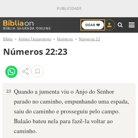
❤️
DOAR
BÍBLIA SAGRADA ONLINE
M
Bíblia
Antigo Testamento
Números
Números 22
ANTIGO TESTAMENTO
Números 22:23
NOVO TESTAMENTO
VERSÍCULOS
VERSÍCULO DO DIA
Quando a jumenta viu o Anjo do Senhor
23
parado no caminho, empunhando uma espada,
PALAVRA DO DIA
saiu do caminho e prosseguiu pelo campo.
SALMO DO DIA
Balaão bateu nela para fazê-la voltar ao
caminho.
DEVOCIONAL DIÁRIO