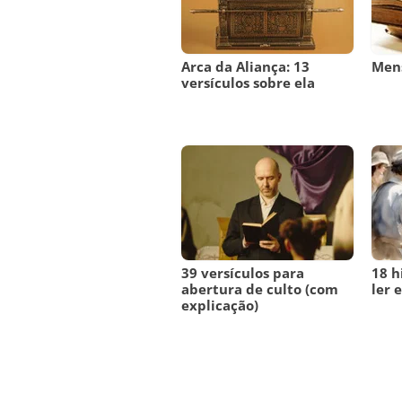
Arca da Aliança: 13
Mens
versículos sobre ela
39 versículos para
18 h
abertura de culto (com
ler e
explicação)