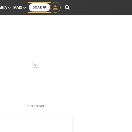
❤️
ÁRIA
MAIS
DOAR