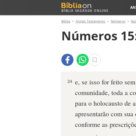
AN
BÍBLIA SAGRADA ONLINE
Bíblia
Antigo Testamento
Números
Nú
Números 15
e, se isso for feito s
24
comunidade, toda a co
para o holocausto de
apresentarão com sua 
conforme as prescriçõ