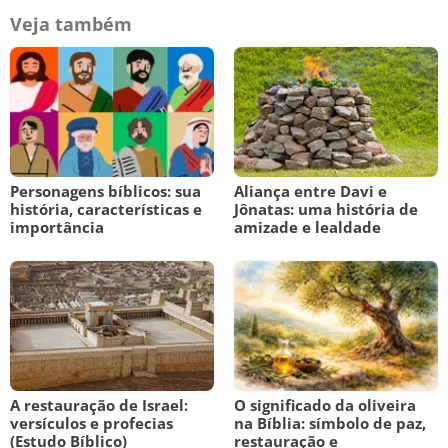
Veja também
Personagens bíblicos: sua
Aliança entre Davi e
história, características e
Jônatas: uma história de
importância
amizade e lealdade
A restauração de Israel:
O significado da oliveira
versículos e profecias
na Bíblia: símbolo de paz,
(Estudo Bíblico)
restauração e