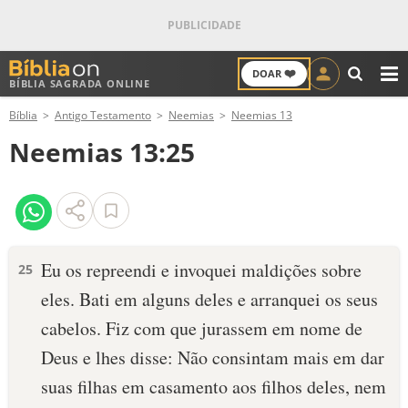
❤️
DOAR
BÍBLIA SAGRADA ONLINE
M
Bíblia
Antigo Testamento
Neemias
Neemias 13
ANTIGO TESTAMENTO
Neemias 13:25
NOVO TESTAMENTO
VERSÍCULOS
VERSÍCULO DO DIA
Eu os repreendi e invoquei maldições sobre
25
eles. Bati em alguns deles e arranquei os seus
PALAVRA DO DIA
cabelos. Fiz com que jurassem em nome de
SALMO DO DIA
Deus e lhes disse: Não consintam mais em dar
suas filhas em casa­mento aos filhos deles, nem
DEVOCIONAL DIÁRIO