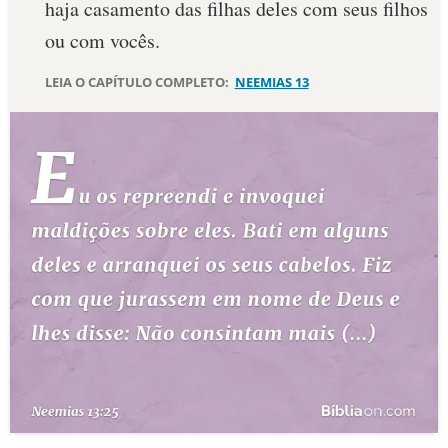
haja casamento das filhas deles com seus filhos
10 MANDAMENTOS
ou com vocês.
LEIA O CAPÍTULO COMPLETO:
NEEMIAS 13
ESTUDOS BÍBLICOS
ESBOÇOS DE PREGAÇÃO
TEMAS
PERGUNTE À BÍBLIA
IA
TERMO BÍBLICO
JOGOS
QUEM SOMOS
LOJA BÍBLIAON