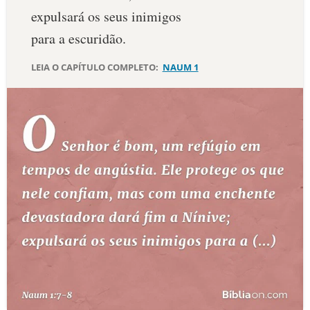
expulsará os seus inimigos
10 MANDAMENTOS
para a escuridão.
ESTUDOS BÍBLICOS
LEIA O CAPÍTULO COMPLETO:
NAUM 1
ESBOÇOS DE PREGAÇÃO
TEMAS
PERGUNTE À BÍBLIA
IA
TERMO BÍBLICO
JOGOS
QUEM SOMOS
LOJA BÍBLIAON