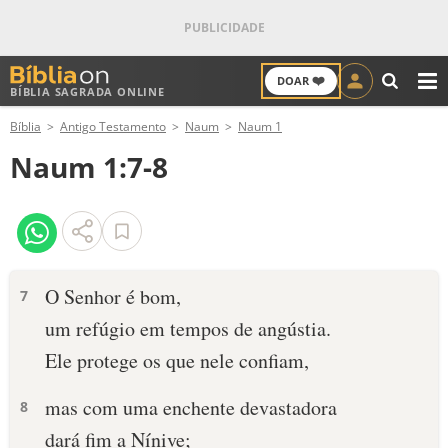
❤️
DOAR
BÍBLIA SAGRADA ONLINE
M
Bíblia
Antigo Testamento
Naum
Naum 1
ANTIGO TESTAMENTO
Naum 1:7-8
NOVO TESTAMENTO
VERSÍCULOS
VERSÍCULO DO DIA
O Senhor é bom,
7
um refúgio em tempos de angústia.
PALAVRA DO DIA
Ele protege os que nele confiam,
SALMO DO DIA
mas com uma enchente devastadora
8
DEVOCIONAL DIÁRIO
dará fim a Nínive;