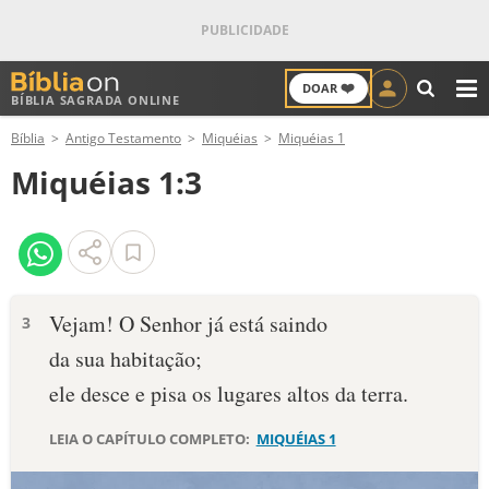
❤️
DOAR
BÍBLIA SAGRADA ONLINE
M
Bíblia
Antigo Testamento
Miquéias
Miquéias 1
ANTIGO TESTAMENTO
Miquéias 1:3
NOVO TESTAMENTO
VERSÍCULOS
VERSÍCULO DO DIA
Vejam! O Senhor já está saindo
3
da sua habitação;
PALAVRA DO DIA
ele desce e pisa os lugares altos da terra.
SALMO DO DIA
LEIA O CAPÍTULO COMPLETO:
MIQUÉIAS 1
DEVOCIONAL DIÁRIO