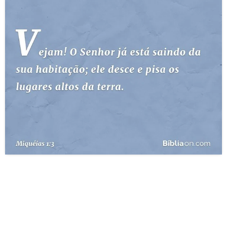
10 MANDAMENTOS
ESTUDOS BÍBLICOS
ESBOÇOS DE PREGAÇÃO
TEMAS
PERGUNTE À BÍBLIA
IA
TERMO BÍBLICO
JOGOS
QUEM SOMOS
LOJA BÍBLIAON