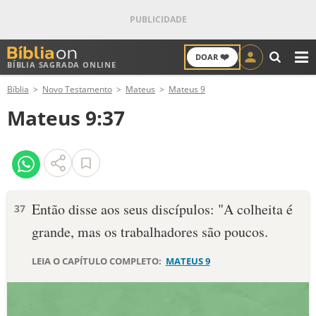
❤️
DOAR
BÍBLIA SAGRADA ONLINE
M
Bíblia
Novo Testamento
Mateus
Mateus 9
ANTIGO TESTAMENTO
Mateus 9:37
NOVO TESTAMENTO
VERSÍCULOS
VERSÍCULO DO DIA
Então disse aos seus discípulos: "A colheita é
37
grande, mas os trabalhadores são poucos.
PALAVRA DO DIA
LEIA O CAPÍTULO COMPLETO:
MATEUS 9
SALMO DO DIA
DEVOCIONAL DIÁRIO