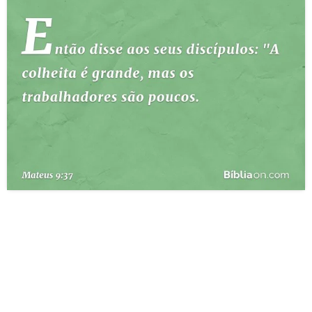
10 MANDAMENTOS
ESTUDOS BÍBLICOS
ESBOÇOS DE PREGAÇÃO
TEMAS
PERGUNTE À BÍBLIA
IA
TERMO BÍBLICO
JOGOS
QUEM SOMOS
LOJA BÍBLIAON