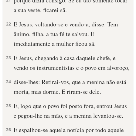
porque dizia consigo: Se eu tão-somente tocar
a sua veste, ficarei sã.
E Jesus, voltando-se e vendo-a, disse: Tem
22
ânimo, filha, a tua fé te salvou. E
imediatamente a mulher ficou sã.
E Jesus, chegando à casa daquele chefe, e
23
vendo os instrumentistas e o povo em alvoroço,
disse-lhes: Retirai-vos, que a menina não está
24
morta, mas dorme. E riram-se dele.
E, logo que o povo foi posto fora, entrou Jesus
25
e pegou-lhe na mão, e a menina levantou-se.
E espalhou-se aquela notícia por todo aquele
26