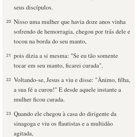
seus discípulos.
10 MANDAMENTOS
Nisso uma mulher que havia doze anos vinha
20
ESTUDOS BÍBLICOS
sofrendo de hemorragia, chegou por trás dele e
tocou na borda do seu manto,
ESBOÇOS DE PREGAÇÃO
pois dizia a si mesma: "Se eu tão somente
21
TEMAS
tocar em seu manto, ficarei curada".
PERGUNTE À BÍBLIA
IA
Voltando-se, Jesus a viu e disse: "Ânimo, filha,
22
a sua fé a curou!" E desde aquele instante a
TERMO BÍBLICO
JOGOS
mulher ficou curada.
QUEM SOMOS
Quando ele chegou à casa do dirigente da
23
LOJA BÍBLIAON
sinagoga e viu os flautistas e a multidão
agitada,