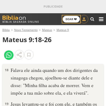
❤️
DOAR
BÍBLIA SAGRADA ONLINE
M
Bíblia
Novo Testamento
Mateus
Mateus 9
ANTIGO TESTAMENTO
Mateus 9:18-26
NOVO TESTAMENTO
VERSÍCULOS
VERSÍCULO DO DIA
Falava ele ainda quando um dos dirigentes da
18
sinagoga chegou, ajoelhou-se diante dele e
PALAVRA DO DIA
disse: "Minha filha acaba de morrer. Vem e
SALMO DO DIA
impõe a tua mão sobre ela, e ela viverá".
DEVOCIONAL DIÁRIO
Jesus levantou-se e foi com ele, e também os
19