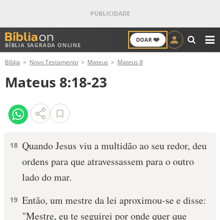
❤️
DOAR
BÍBLIA SAGRADA ONLINE
M
Bíblia
Novo Testamento
Mateus
Mateus 8
ANTIGO TESTAMENTO
Mateus 8:18-23
NOVO TESTAMENTO
VERSÍCULOS
VERSÍCULO DO DIA
Quando Jesus viu a multidão ao seu redor, deu
18
ordens para que atravessassem para o outro
PALAVRA DO DIA
lado do mar.
SALMO DO DIA
Então, um mestre da lei aproximou-se e disse:
19
DEVOCIONAL DIÁRIO
"Mestre, eu te seguirei por onde quer que