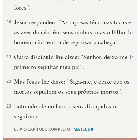
fores".
10 MANDAMENTOS
Jesus respondeu: "As raposas têm suas tocas e
20
ESTUDOS BÍBLICOS
as aves do céu têm seus ninhos, mas o Filho do
homem não tem onde repousar a cabeça".
ESBOÇOS DE PREGAÇÃO
Outro discípulo lhe disse: "Senhor, deixa-me ir
21
TEMAS
primeiro sepultar meu pai".
PERGUNTE À BÍBLIA
IA
Mas Jesus lhe disse: "Siga-me, e deixe que os
22
mortos sepultem os seus próprios mortos".
TERMO BÍBLICO
JOGOS
Entrando ele no barco, seus discípulos o
23
QUEM SOMOS
seguiram.
LOJA BÍBLIAON
LEIA O CAPÍTULO COMPLETO:
MATEUS 8