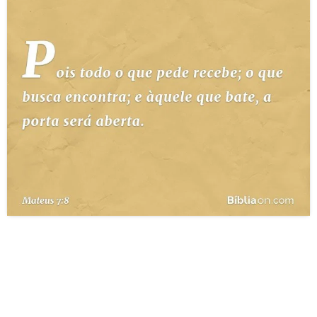
10 MANDAMENTOS
ESTUDOS BÍBLICOS
ESBOÇOS DE PREGAÇÃO
TEMAS
PERGUNTE À BÍBLIA
IA
TERMO BÍBLICO
JOGOS
QUEM SOMOS
LOJA BÍBLIAON