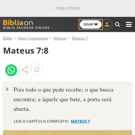
❤️
DOAR
BÍBLIA SAGRADA ONLINE
M
Bíblia
Novo Testamento
Mateus
Mateus 7
ANTIGO TESTAMENTO
Mateus 7:8
NOVO TESTAMENTO
VERSÍCULOS
VERSÍCULO DO DIA
Pois todo o que pede recebe; o que busca
8
encontra; e àquele que bate, a porta será
PALAVRA DO DIA
aberta.
SALMO DO DIA
LEIA O CAPÍTULO COMPLETO:
MATEUS 7
DEVOCIONAL DIÁRIO