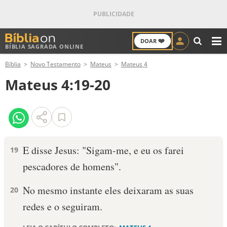
❤️
DOAR
BÍBLIA SAGRADA ONLINE
M
Bíblia
Novo Testamento
Mateus
Mateus 4
ANTIGO TESTAMENTO
Mateus 4:19-20
NOVO TESTAMENTO
VERSÍCULOS
VERSÍCULO DO DIA
E disse Jesus: "Sigam-me, e eu os farei
19
pescadores de homens".
PALAVRA DO DIA
No mesmo instante eles deixaram as suas
20
SALMO DO DIA
redes e o seguiram.
DEVOCIONAL DIÁRIO