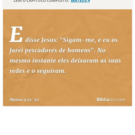
LEIA O CAPÍTULO COMPLETO:
MATEUS 4
10 MANDAMENTOS
ESTUDOS BÍBLICOS
ESBOÇOS DE PREGAÇÃO
TEMAS
PERGUNTE À BÍBLIA
IA
TERMO BÍBLICO
JOGOS
QUEM SOMOS
LOJA BÍBLIAON