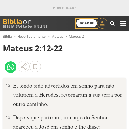
❤️
DOAR
BÍBLIA SAGRADA ONLINE
M
Bíblia
Novo Testamento
Mateus
Mateus 2
ANTIGO TESTAMENTO
Mateus 2:12-22
NOVO TESTAMENTO
VERSÍCULOS
VERSÍCULO DO DIA
E, tendo sido advertidos em sonho para não
12
voltarem a Herodes, retornaram a sua terra por
PALAVRA DO DIA
outro caminho.
SALMO DO DIA
Depois que partiram, um anjo do Senhor
13
DEVOCIONAL DIÁRIO
apareceu a José em sonho e lhe disse: