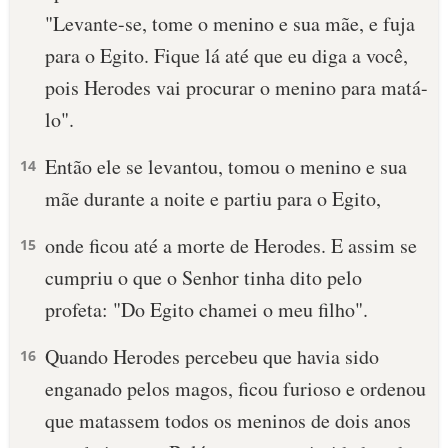
"Levante-se, tome o menino e sua mãe, e fuja
10 MANDAMENTOS
para o Egito. Fique lá até que eu diga a você,
pois Herodes vai procurar o menino para matá-
ESTUDOS BÍBLICOS
lo".
ESBOÇOS DE PREGAÇÃO
Então ele se levantou, tomou o menino e sua
14
TEMAS
mãe durante a noite e partiu para o Egito,
PERGUNTE À BÍBLIA
onde ficou até a morte de Herodes. E assim se
15
IA
cumpriu o que o Senhor tinha dito pelo
TERMO BÍBLICO
JOGOS
profeta: "Do Egito chamei o meu filho".
QUEM SOMOS
Quando Herodes percebeu que havia sido
16
enganado pelos magos, ficou furioso e ordenou
LOJA BÍBLIAON
que matassem todos os meninos de dois anos