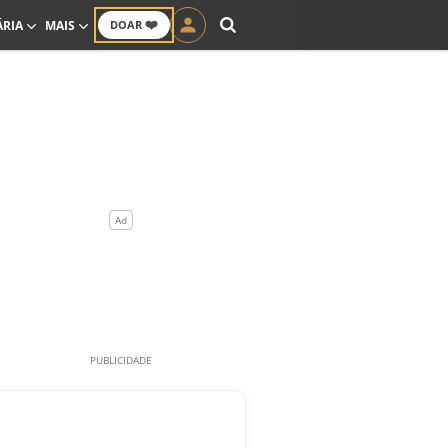
❤️
ÁRIA
MAIS
DOAR