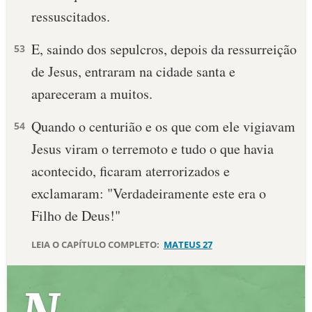
ressuscitados.
10 MANDAMENTOS
E, saindo dos sepulcros, depois da ressurreição
53
ESTUDOS BÍBLICOS
de Jesus, entraram na cidade santa e
apareceram a muitos.
ESBOÇOS DE PREGAÇÃO
Quando o centurião e os que com ele vigiavam
54
TEMAS
Jesus viram o terremoto e tudo o que havia
PERGUNTE À BÍBLIA
acontecido, ficaram aterrorizados e
IA
exclamaram: "Verdadeiramente este era o
TERMO BÍBLICO
JOGOS
Filho de Deus!"
QUEM SOMOS
LEIA O CAPÍTULO COMPLETO:
MATEUS 27
LOJA BÍBLIAON