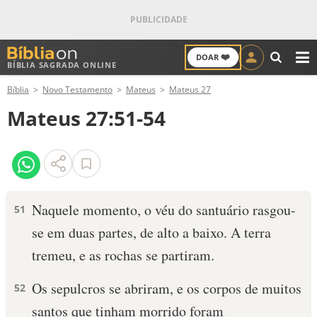
❤️
DOAR
BÍBLIA SAGRADA ONLINE
M
Bíblia
Novo Testamento
Mateus
Mateus 27
ANTIGO TESTAMENTO
Mateus 27:51-54
NOVO TESTAMENTO
VERSÍCULOS
VERSÍCULO DO DIA
Naquele momento, o véu do santuário rasgou-
51
se em duas partes, de alto a baixo. A terra
PALAVRA DO DIA
tremeu, e as rochas se partiram.
SALMO DO DIA
Os sepulcros se abriram, e os corpos de muitos
52
DEVOCIONAL DIÁRIO
santos que tinham morrido foram