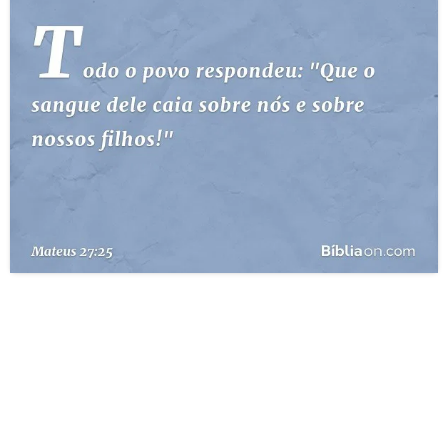
10 MANDAMENTOS
ESTUDOS BÍBLICOS
ESBOÇOS DE PREGAÇÃO
TEMAS
PERGUNTE À BÍBLIA
IA
TERMO BÍBLICO
JOGOS
QUEM SOMOS
LOJA BÍBLIAON