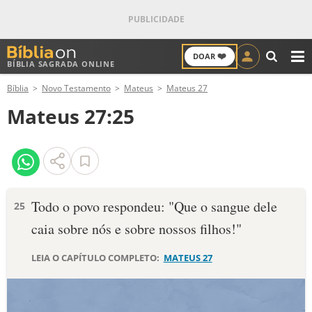
❤️
DOAR
BÍBLIA SAGRADA ONLINE
M
Bíblia
Novo Testamento
Mateus
Mateus 27
ANTIGO TESTAMENTO
Mateus 27:25
NOVO TESTAMENTO
VERSÍCULOS
VERSÍCULO DO DIA
Todo o povo respondeu: "Que o sangue dele
25
caia sobre nós e sobre nossos filhos!"
PALAVRA DO DIA
LEIA O CAPÍTULO COMPLETO:
MATEUS 27
SALMO DO DIA
DEVOCIONAL DIÁRIO