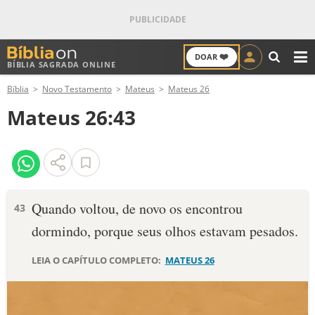
❤️
DOAR
BÍBLIA SAGRADA ONLINE
M
Bíblia
Novo Testamento
Mateus
Mateus 26
ANTIGO TESTAMENTO
Mateus 26:43
NOVO TESTAMENTO
VERSÍCULOS
VERSÍCULO DO DIA
Quando voltou, de novo os encontrou
43
dormindo, porque seus olhos estavam pesados.
PALAVRA DO DIA
LEIA O CAPÍTULO COMPLETO:
MATEUS 26
SALMO DO DIA
DEVOCIONAL DIÁRIO