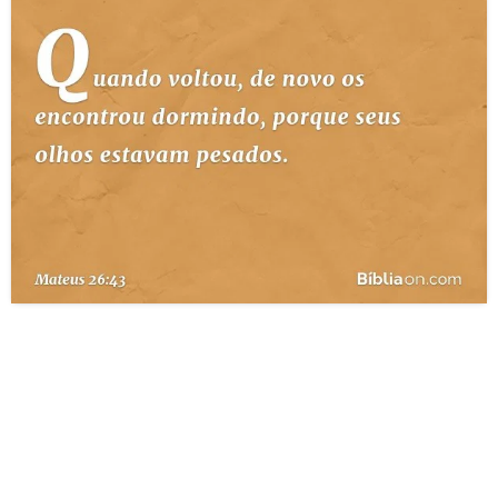
10 MANDAMENTOS
ESTUDOS BÍBLICOS
ESBOÇOS DE PREGAÇÃO
TEMAS
PERGUNTE À BÍBLIA
IA
TERMO BÍBLICO
JOGOS
QUEM SOMOS
LOJA BÍBLIAON