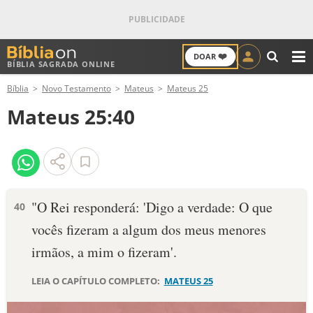
❤️
DOAR
BÍBLIA SAGRADA ONLINE
M
Bíblia
Novo Testamento
Mateus
Mateus 25
ANTIGO TESTAMENTO
Mateus 25:40
NOVO TESTAMENTO
VERSÍCULOS
VERSÍCULO DO DIA
"O Rei responderá: 'Digo a verdade: O que
40
vocês fizeram a algum dos meus menores
PALAVRA DO DIA
irmãos, a mim o fizeram'.
SALMO DO DIA
LEIA O CAPÍTULO COMPLETO:
MATEUS 25
DEVOCIONAL DIÁRIO