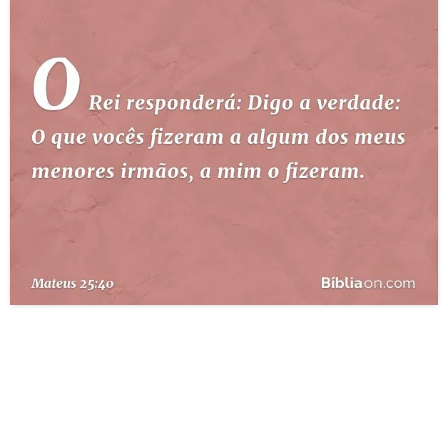
10 MANDAMENTOS
ESTUDOS BÍBLICOS
ESBOÇOS DE PREGAÇÃO
TEMAS
PERGUNTE À BÍBLIA
IA
TERMO BÍBLICO
JOGOS
QUEM SOMOS
LOJA BÍBLIAON