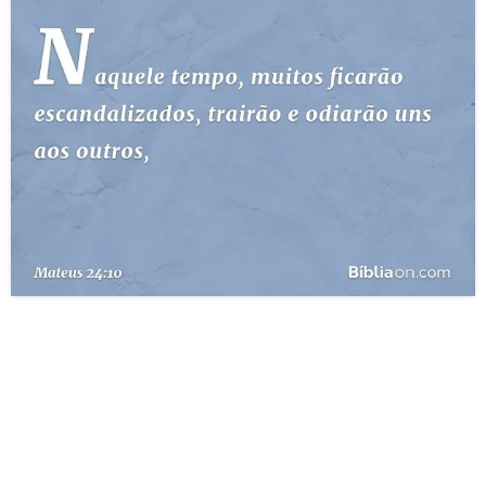
10 MANDAMENTOS
ESTUDOS BÍBLICOS
ESBOÇOS DE PREGAÇÃO
TEMAS
PERGUNTE À BÍBLIA
IA
TERMO BÍBLICO
JOGOS
QUEM SOMOS
LOJA BÍBLIAON