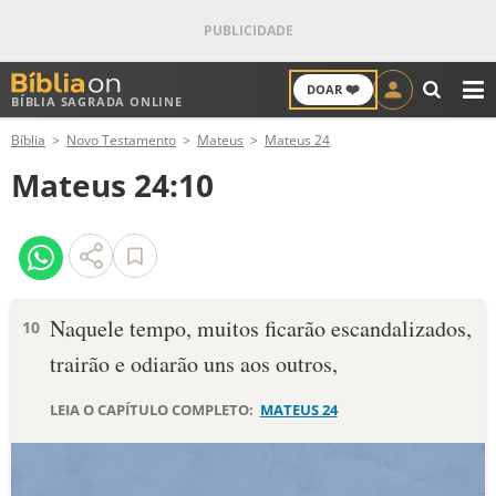
❤️
DOAR
BÍBLIA SAGRADA ONLINE
M
Bíblia
Novo Testamento
Mateus
Mateus 24
ANTIGO TESTAMENTO
Mateus 24:10
NOVO TESTAMENTO
VERSÍCULOS
VERSÍCULO DO DIA
Naquele tempo, muitos ficarão escandalizados,
10
trairão e odiarão uns aos outros,
PALAVRA DO DIA
LEIA O CAPÍTULO COMPLETO:
MATEUS 24
SALMO DO DIA
DEVOCIONAL DIÁRIO