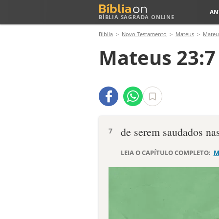
AN
BÍBLIA SAGRADA ONLINE
Bíblia
Novo Testamento
Mateus
Mateu
Mateus 23:7
de serem saudados nas
7
LEIA O CAPÍTULO COMPLETO:
M