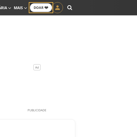
❤️
ÁRIA
MAIS
DOAR