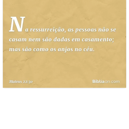
10 MANDAMENTOS
ESTUDOS BÍBLICOS
ESBOÇOS DE PREGAÇÃO
TEMAS
PERGUNTE À BÍBLIA
IA
TERMO BÍBLICO
JOGOS
QUEM SOMOS
LOJA BÍBLIAON