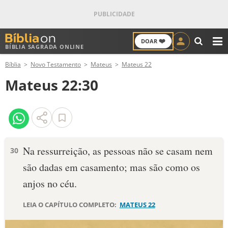
❤️
DOAR
BÍBLIA SAGRADA ONLINE
M
Bíblia
Novo Testamento
Mateus
Mateus 22
ANTIGO TESTAMENTO
Mateus 22:30
NOVO TESTAMENTO
VERSÍCULOS
VERSÍCULO DO DIA
Na ressurreição, as pessoas não se casam nem
30
são dadas em casamento; mas são como os
PALAVRA DO DIA
anjos no céu.
SALMO DO DIA
LEIA O CAPÍTULO COMPLETO:
MATEUS 22
DEVOCIONAL DIÁRIO