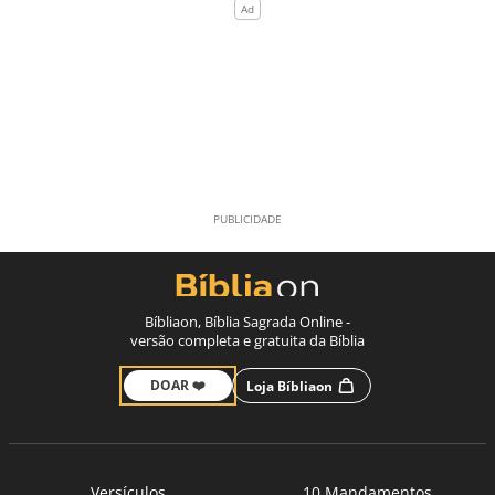
Bíbliaon, Bíblia Sagrada Online -
versão completa e gratuita da Bíblia
DOAR ❤️
Loja Bíbliaon
Versículos
10 Mandamentos