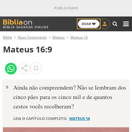
❤️
DOAR
BÍBLIA SAGRADA ONLINE
M
Bíblia
Novo Testamento
Mateus
Mateus 16
ANTIGO TESTAMENTO
Mateus 16:9
NOVO TESTAMENTO
VERSÍCULOS
VERSÍCULO DO DIA
Ainda não compreendem? Não se lembram dos
9
cinco pães para os cinco mil e de quantos
PALAVRA DO DIA
cestos vocês recolheram?
SALMO DO DIA
LEIA O CAPÍTULO COMPLETO:
MATEUS 16
DEVOCIONAL DIÁRIO