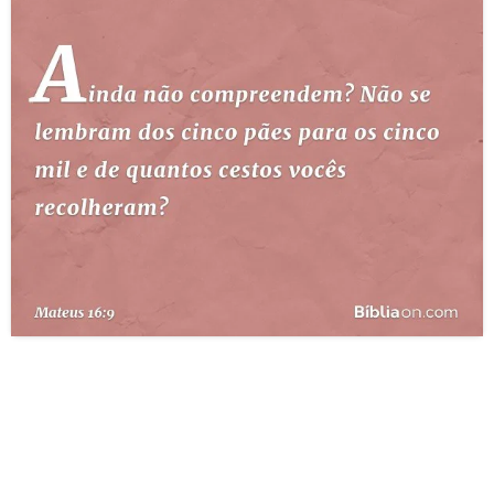
10 MANDAMENTOS
ESTUDOS BÍBLICOS
ESBOÇOS DE PREGAÇÃO
TEMAS
PERGUNTE À BÍBLIA
IA
TERMO BÍBLICO
JOGOS
QUEM SOMOS
LOJA BÍBLIAON