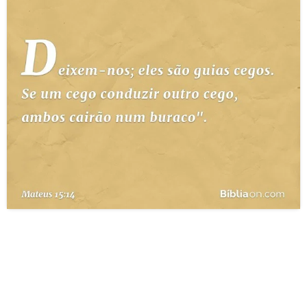
10 MANDAMENTOS
ESTUDOS BÍBLICOS
ESBOÇOS DE PREGAÇÃO
TEMAS
PERGUNTE À BÍBLIA
IA
TERMO BÍBLICO
JOGOS
QUEM SOMOS
LOJA BÍBLIAON