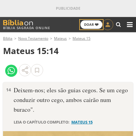
❤️
DOAR
BÍBLIA SAGRADA ONLINE
M
Bíblia
Novo Testamento
Mateus
Mateus 15
ANTIGO TESTAMENTO
Mateus 15:14
NOVO TESTAMENTO
VERSÍCULOS
VERSÍCULO DO DIA
Deixem-nos; eles são guias cegos. Se um cego
14
conduzir outro cego, ambos cairão num
PALAVRA DO DIA
buraco".
SALMO DO DIA
LEIA O CAPÍTULO COMPLETO:
MATEUS 15
DEVOCIONAL DIÁRIO