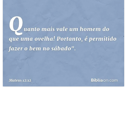
10 MANDAMENTOS
ESTUDOS BÍBLICOS
ESBOÇOS DE PREGAÇÃO
TEMAS
PERGUNTE À BÍBLIA
IA
TERMO BÍBLICO
JOGOS
QUEM SOMOS
LOJA BÍBLIAON