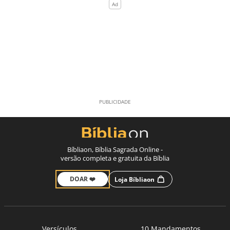
Bíbliaon, Bíblia Sagrada Online -
versão completa e gratuita da Bíblia
DOAR ❤️
Loja Bíbliaon
Versículos
10 Mandamentos