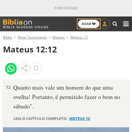
❤️
DOAR
BÍBLIA SAGRADA ONLINE
M
Bíblia
Novo Testamento
Mateus
Mateus 12
ANTIGO TESTAMENTO
Mateus 12:12
NOVO TESTAMENTO
VERSÍCULOS
VERSÍCULO DO DIA
Quanto mais vale um homem do que uma
12
ovelha! Portanto, é permitido fazer o bem no
PALAVRA DO DIA
sábado".
SALMO DO DIA
LEIA O CAPÍTULO COMPLETO:
MATEUS 12
DEVOCIONAL DIÁRIO