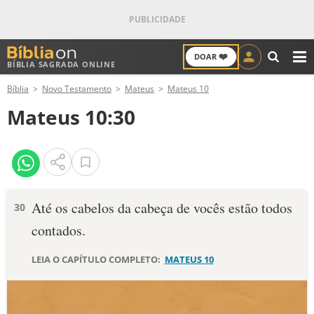
❤️
DOAR
BÍBLIA SAGRADA ONLINE
M
Bíblia
Novo Testamento
Mateus
Mateus 10
ANTIGO TESTAMENTO
Mateus 10:30
NOVO TESTAMENTO
VERSÍCULOS
VERSÍCULO DO DIA
Até os cabelos da cabeça de vocês estão todos
30
contados.
PALAVRA DO DIA
LEIA O CAPÍTULO COMPLETO:
MATEUS 10
SALMO DO DIA
DEVOCIONAL DIÁRIO