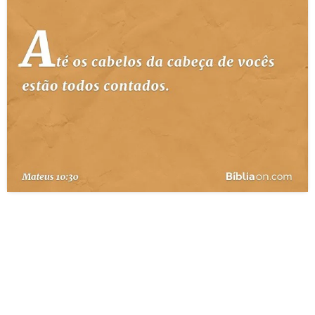
10 MANDAMENTOS
ESTUDOS BÍBLICOS
ESBOÇOS DE PREGAÇÃO
TEMAS
PERGUNTE À BÍBLIA
IA
TERMO BÍBLICO
JOGOS
QUEM SOMOS
LOJA BÍBLIAON