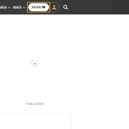
❤️
ÁRIA
MAIS
DOAR