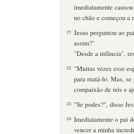
imediatamente causou
no chão e começou a r
Jesus perguntou ao pa
21
assim?"
"Desde a infância", re
"Muitas vezes esse esp
22
para matá-lo. Mas, se
compaixão de nós e aj
"Se podes?", disse Jes
23
Imediatamente o pai d
24
vencer a minha incred