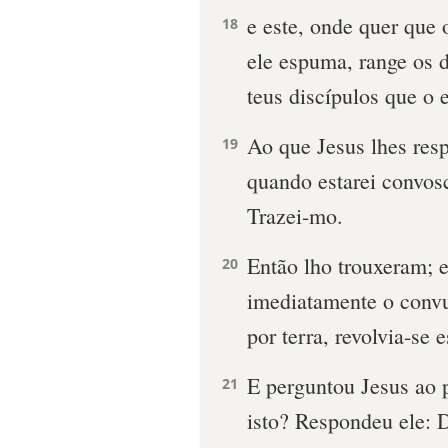
e este, onde quer que
18
ele espuma, range os d
teus discípulos que o
Ao que Jesus lhes res
19
quando estarei convos
Trazei-mo.
Então lho trouxeram; e
20
imediatamente o conv
por terra, revolvia-se
E perguntou Jesus ao 
21
isto? Respondeu ele: D