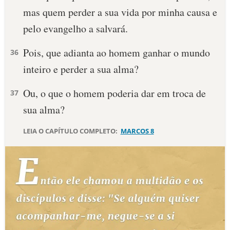
mas quem perder a sua vida por minha causa e
10 MANDAMENTOS
pelo evangelho a salvará.
ESTUDOS BÍBLICOS
Pois, que adianta ao homem ganhar o mundo
36
inteiro e perder a sua alma?
ESBOÇOS DE PREGAÇÃO
Ou, o que o homem poderia dar em troca de
37
TEMAS
sua alma?
PERGUNTE À BÍBLIA
IA
LEIA O CAPÍTULO COMPLETO:
MARCOS 8
TERMO BÍBLICO
JOGOS
QUEM SOMOS
LOJA BÍBLIAON