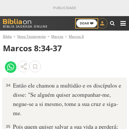
❤️
DOAR
BÍBLIA SAGRADA ONLINE
M
Bíblia
Novo Testamento
Marcos
Marcos 8
ANTIGO TESTAMENTO
Marcos 8:34-37
NOVO TESTAMENTO
VERSÍCULOS
VERSÍCULO DO DIA
Então ele chamou a multidão e os discípulos e
34
disse: "Se alguém quiser acompanhar-me,
PALAVRA DO DIA
negue-se a si mesmo, tome a sua cruz e siga-
SALMO DO DIA
me.
DEVOCIONAL DIÁRIO
Pois quem quiser salvar a sua vida a perderá;
35