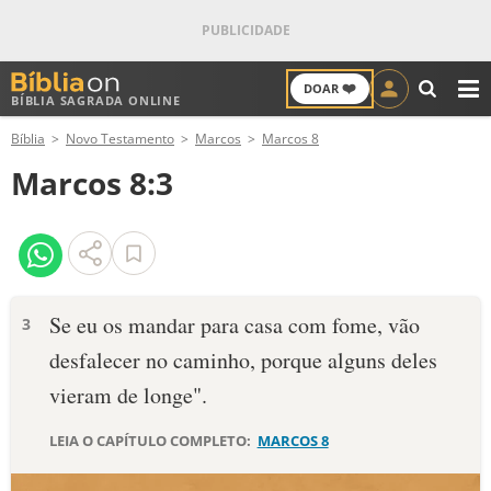
❤️
DOAR
BÍBLIA SAGRADA ONLINE
M
Bíblia
Novo Testamento
Marcos
Marcos 8
ANTIGO TESTAMENTO
Marcos 8:3
NOVO TESTAMENTO
VERSÍCULOS
VERSÍCULO DO DIA
Se eu os mandar para casa com fome, vão
3
desfalecer no caminho, porque alguns deles
PALAVRA DO DIA
vieram de longe".
SALMO DO DIA
LEIA O CAPÍTULO COMPLETO:
MARCOS 8
DEVOCIONAL DIÁRIO