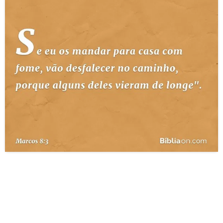
10 MANDAMENTOS
ESTUDOS BÍBLICOS
ESBOÇOS DE PREGAÇÃO
TEMAS
PERGUNTE À BÍBLIA
IA
TERMO BÍBLICO
JOGOS
QUEM SOMOS
LOJA BÍBLIAON