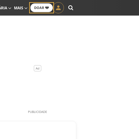
❤️
ÁRIA
MAIS
DOAR