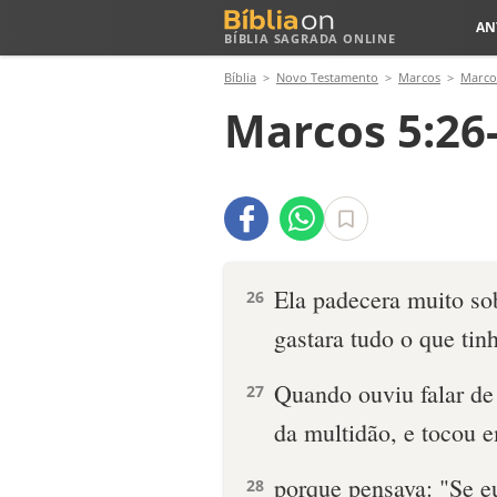
AN
BÍBLIA SAGRADA ONLINE
Bíblia
Novo Testamento
Marcos
Marco
Marcos 5:26
Ela padecera muito so
26
gastara tudo o que tin
Quando ouviu falar de 
27
da multidão, e tocou 
porque pensava: "Se e
28