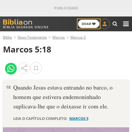
❤️
DOAR
BÍBLIA SAGRADA ONLINE
M
Bíblia
Novo Testamento
Marcos
Marcos 5
ANTIGO TESTAMENTO
Marcos 5:18
NOVO TESTAMENTO
VERSÍCULOS
VERSÍCULO DO DIA
Quando Jesus estava entrando no barco, o
18
homem que estivera endemoninhado
PALAVRA DO DIA
suplicava-lhe que o deixasse ir com ele.
SALMO DO DIA
LEIA O CAPÍTULO COMPLETO:
MARCOS 5
DEVOCIONAL DIÁRIO