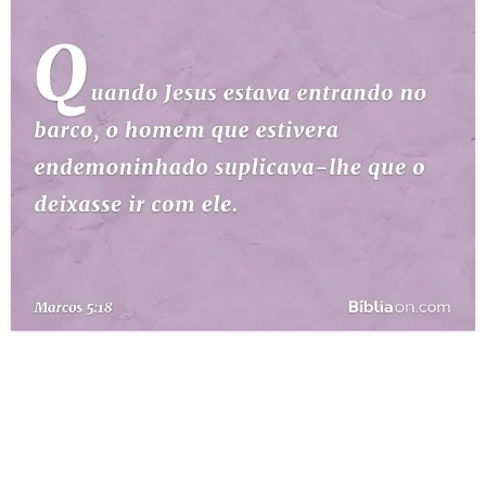
10 MANDAMENTOS
ESTUDOS BÍBLICOS
ESBOÇOS DE PREGAÇÃO
TEMAS
PERGUNTE À BÍBLIA
IA
TERMO BÍBLICO
JOGOS
QUEM SOMOS
LOJA BÍBLIAON