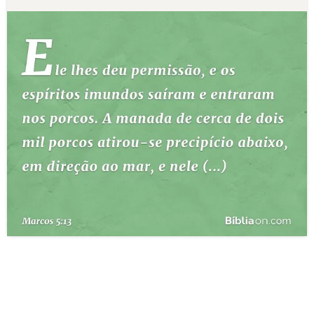
10 MANDAMENTOS
ESTUDOS BÍBLICOS
ESBOÇOS DE PREGAÇÃO
TEMAS
PERGUNTE À BÍBLIA
IA
TERMO BÍBLICO
JOGOS
QUEM SOMOS
LOJA BÍBLIAON