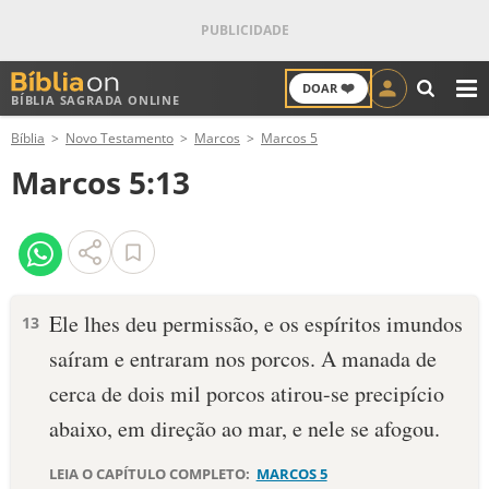
❤️
DOAR
BÍBLIA SAGRADA ONLINE
M
Bíblia
Novo Testamento
Marcos
Marcos 5
ANTIGO TESTAMENTO
Marcos 5:13
NOVO TESTAMENTO
VERSÍCULOS
VERSÍCULO DO DIA
Ele lhes deu permissão, e os espíritos imundos
13
saíram e entraram nos porcos. A manada de
PALAVRA DO DIA
cerca de dois mil porcos atirou-se precipício
SALMO DO DIA
abaixo, em direção ao mar, e nele se afogou.
DEVOCIONAL DIÁRIO
LEIA O CAPÍTULO COMPLETO:
MARCOS 5