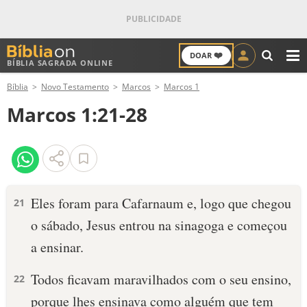
❤️
DOAR
BÍBLIA SAGRADA ONLINE
M
Bíblia
Novo Testamento
Marcos
Marcos 1
ANTIGO TESTAMENTO
Marcos 1:21-28
NOVO TESTAMENTO
VERSÍCULOS
VERSÍCULO DO DIA
Eles foram para Cafarnaum e, logo que chegou
21
o sábado, Jesus entrou na sinagoga e começou
PALAVRA DO DIA
a ensinar.
SALMO DO DIA
Todos ficavam maravilhados com o seu ensino,
22
DEVOCIONAL DIÁRIO
porque lhes ensinava como alguém que tem