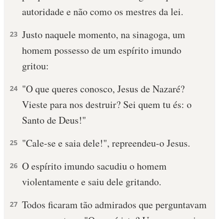
autoridade e não como os mestres da lei.
10 MANDAMENTOS
Justo naquele momento, na sinagoga, um
23
ESTUDOS BÍBLICOS
homem possesso de um espírito imundo
gritou:
ESBOÇOS DE PREGAÇÃO
"O que queres conosco, Jesus de Nazaré?
24
TEMAS
Vieste para nos destruir? Sei quem tu és: o
PERGUNTE À BÍBLIA
Santo de Deus!"
IA
"Cale-se e saia dele!", repreendeu-o Jesus.
TERMO BÍBLICO
25
JOGOS
O espírito imundo sacudiu o homem
26
QUEM SOMOS
violentamente e saiu dele gritando.
LOJA BÍBLIAON
Todos ficaram tão admirados que perguntavam
27