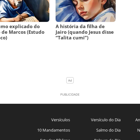
umo explicado do
A história da filha de
o de Marcos (Estudo
Jairo (quando Jesus disse
ico)
“Talita cumi”)
Versículos
Versículo do Dia
An
10 Mandamentos
Salmo do Dia
N