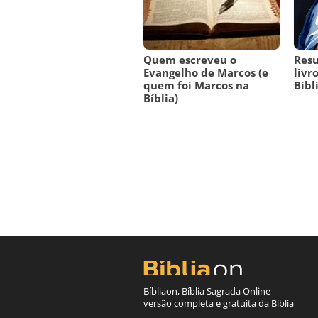
Quem escreveu o
Res
Evangelho de Marcos (e
livr
quem foi Marcos na
Bíbl
Bíblia)
Bíbliaon, Bíblia Sagrada Online -
versão completa e gratuita da Bíblia