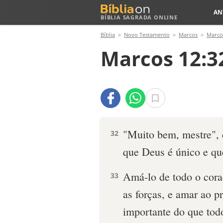
AN
BÍBLIA SAGRADA ONLINE
Bíblia
Novo Testamento
Marcos
Marco
Marcos 12:3
"Muito bem, mestre", 
32
que Deus é único e que
Amá-lo de todo o cora
33
as forças, e amar ao 
importante do que todos