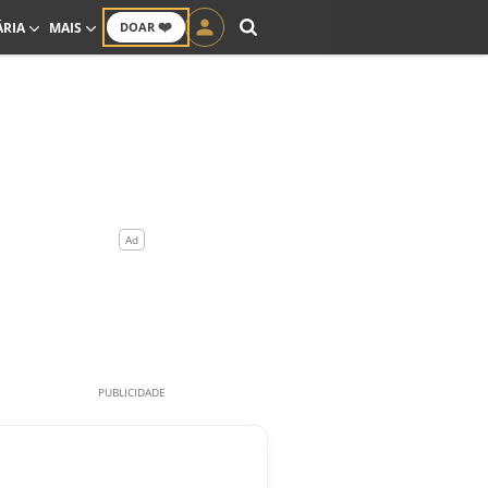
❤️
ÁRIA
MAIS
DOAR