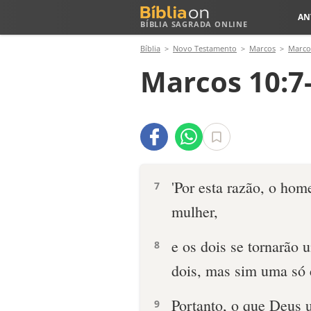
AN
BÍBLIA SAGRADA ONLINE
Bíblia
Novo Testamento
Marcos
Marco
Marcos 10:7
'Por esta razão, o hom
7
mulher,
e os dois se tornarão 
8
dois, mas sim uma só 
Portanto, o que Deus 
9