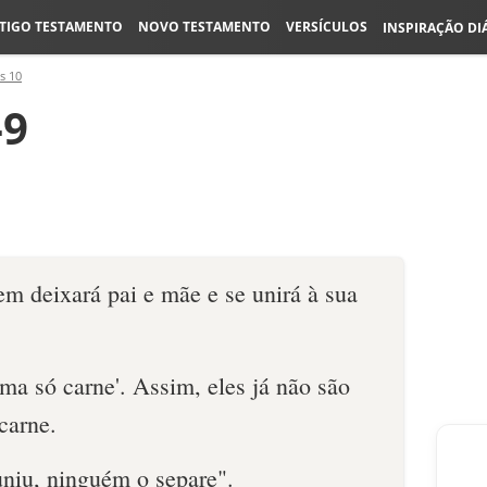
TIGO TESTAMENTO
NOVO TESTAMENTO
VERSÍCULOS
INSPIRAÇÃO DI
s 10
-9
em deixará pai e mãe e se unirá à sua
uma só carne'. Assim, eles já não são
carne.
uniu, ninguém o separe".