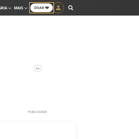
❤️
ÁRIA
MAIS
DOAR