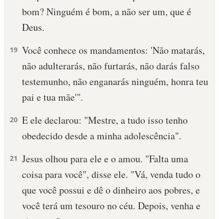
bom? Ninguém é bom, a não ser um, que é
10 MANDAMENTOS
Deus.
ESTUDOS BÍBLICOS
Você conhece os mandamentos: 'Não matarás,
19
não adulterarás, não furtarás, não darás falso
ESBOÇOS DE PREGAÇÃO
testemunho, não enganarás ninguém, honra teu
TEMAS
pai e tua mãe'".
PERGUNTE À BÍBLIA
E ele declarou: "Mestre, a tudo isso tenho
20
IA
obedecido desde a minha adolescência".
TERMO BÍBLICO
JOGOS
Jesus olhou para ele e o amou. "Falta uma
21
QUEM SOMOS
coisa para você", disse ele. "Vá, venda tudo o
que você possui e dê o dinheiro aos pobres, e
LOJA BÍBLIAON
você terá um tesouro no céu. Depois, venha e