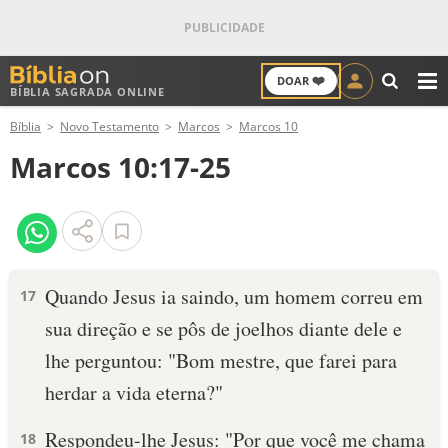
❤️
DOAR
BÍBLIA SAGRADA ONLINE
M
Bíblia
Novo Testamento
Marcos
Marcos 10
ANTIGO TESTAMENTO
Marcos 10:17-25
NOVO TESTAMENTO
VERSÍCULOS
VERSÍCULO DO DIA
Quando Jesus ia saindo, um homem correu em
17
sua direção e se pôs de joelhos diante dele e
PALAVRA DO DIA
lhe perguntou: "Bom mestre, que farei para
SALMO DO DIA
herdar a vida eterna?"
DEVOCIONAL DIÁRIO
Respondeu-lhe Jesus: "Por que você me chama
18