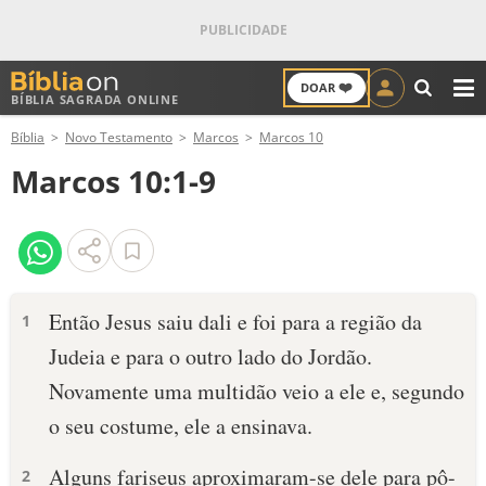
❤️
DOAR
BÍBLIA SAGRADA ONLINE
M
Bíblia
Novo Testamento
Marcos
Marcos 10
ANTIGO TESTAMENTO
Marcos 10:1-9
NOVO TESTAMENTO
VERSÍCULOS
VERSÍCULO DO DIA
Então Jesus saiu dali e foi para a região da
1
Judeia e para o outro lado do Jordão.
PALAVRA DO DIA
Novamente uma multidão veio a ele e, segundo
SALMO DO DIA
o seu costume, ele a ensinava.
DEVOCIONAL DIÁRIO
Alguns fariseus aproximaram-se dele para pô-
2