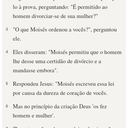
lo à prova, perguntando: "É permitido ao
10 MANDAMENTOS
homem divorciar-se de sua mulher?"
ESTUDOS BÍBLICOS
"O que Moisés ordenou a vocês?", perguntou
3
ele.
ESBOÇOS DE PREGAÇÃO
Eles disseram: "Moisés permitiu que o homem
4
TEMAS
lhe desse uma certidão de divórcio e a
PERGUNTE À BÍBLIA
mandasse embora".
IA
Respondeu Jesus: "Moisés escreveu essa lei
TERMO BÍBLICO
5
JOGOS
por causa da dureza de coração de vocês.
QUEM SOMOS
Mas no princípio da criação Deus 'os fez
6
LOJA BÍBLIAON
homem e mulher'.