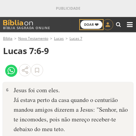
❤️
DOAR
BÍBLIA SAGRADA ONLINE
M
Bíblia
Novo Testamento
Lucas
Lucas 7
ANTIGO TESTAMENTO
Lucas 7:6-9
NOVO TESTAMENTO
VERSÍCULOS
VERSÍCULO DO DIA
Jesus foi com eles.
6
Já estava perto da casa quando o centurião
PALAVRA DO DIA
mandou amigos dizerem a Jesus: "Senhor, não
SALMO DO DIA
te incomodes, pois não mereço receber-te
debaixo do meu teto.
DEVOCIONAL DIÁRIO