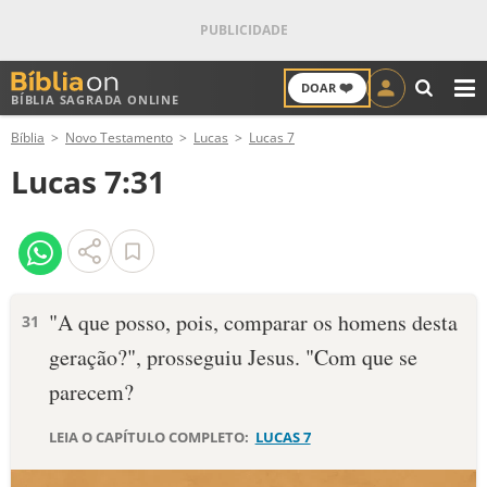
❤️
DOAR
BÍBLIA SAGRADA ONLINE
M
Bíblia
Novo Testamento
Lucas
Lucas 7
ANTIGO TESTAMENTO
Lucas 7:31
NOVO TESTAMENTO
VERSÍCULOS
VERSÍCULO DO DIA
"A que posso, pois, comparar os homens desta
31
geração?", prosseguiu Jesus. "Com que se
PALAVRA DO DIA
parecem?
SALMO DO DIA
LEIA O CAPÍTULO COMPLETO:
LUCAS 7
DEVOCIONAL DIÁRIO