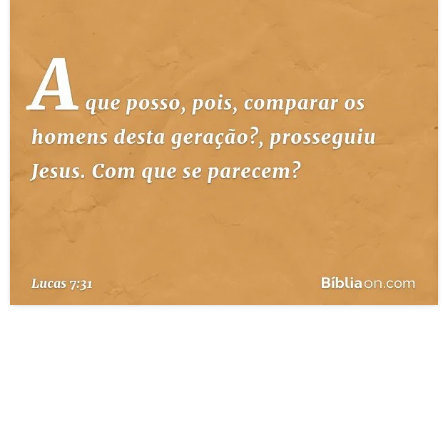
10 MANDAMENTOS
ESTUDOS BÍBLICOS
ESBOÇOS DE PREGAÇÃO
TEMAS
PERGUNTE À BÍBLIA
IA
TERMO BÍBLICO
JOGOS
QUEM SOMOS
LOJA BÍBLIAON