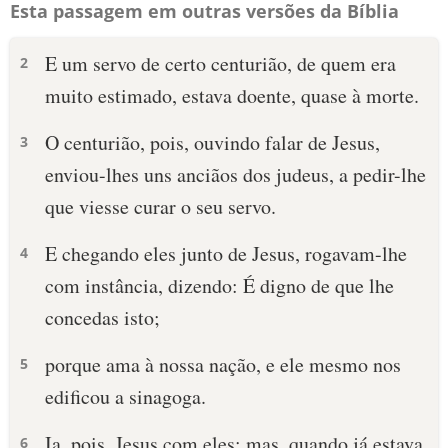
Esta passagem em outras versões da Bíblia
E um servo de certo centurião, de quem era
2
muito estimado, estava doente, quase à morte.
O centurião, pois, ouvindo falar de Jesus,
3
enviou-lhes uns anciãos dos judeus, a pedir-lhe
que viesse curar o seu servo.
E chegando eles junto de Jesus, rogavam-lhe
4
com instância, dizendo: É digno de que lhe
concedas isto;
porque ama à nossa nação, e ele mesmo nos
5
edificou a sinagoga.
Ia, pois, Jesus com eles; mas, quando já estava
6