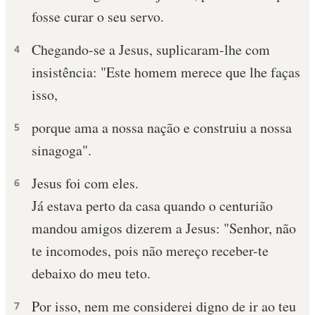
fosse curar o seu servo.
10 MANDAMENTOS
Chegando-se a Jesus, suplicaram-lhe com
4
ESTUDOS BÍBLICOS
insistência: "Este homem merece que lhe faças
isso,
ESBOÇOS DE PREGAÇÃO
porque ama a nossa nação e construiu a nossa
5
TEMAS
sinagoga".
PERGUNTE À BÍBLIA
IA
Jesus foi com eles.
6
Já estava perto da casa quando o centurião
TERMO BÍBLICO
JOGOS
mandou amigos dizerem a Jesus: "Senhor, não
QUEM SOMOS
te incomodes, pois não mereço receber-te
debaixo do meu teto.
LOJA BÍBLIAON
Por isso, nem me considerei digno de ir ao teu
7