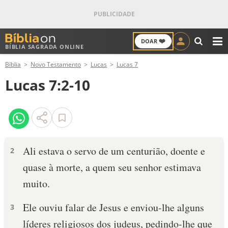
❤️
DOAR
BÍBLIA SAGRADA ONLINE
M
Bíblia
Novo Testamento
Lucas
Lucas 7
ANTIGO TESTAMENTO
Lucas 7:2-10
NOVO TESTAMENTO
VERSÍCULOS
VERSÍCULO DO DIA
Ali estava o servo de um centurião, doente e
2
quase à morte, a quem seu senhor estimava
PALAVRA DO DIA
muito.
SALMO DO DIA
Ele ouviu falar de Jesus e enviou-lhe alguns
3
DEVOCIONAL DIÁRIO
líderes religiosos dos judeus, pedindo-lhe que