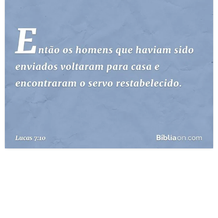
10 MANDAMENTOS
ESTUDOS BÍBLICOS
ESBOÇOS DE PREGAÇÃO
TEMAS
PERGUNTE À BÍBLIA
IA
TERMO BÍBLICO
JOGOS
QUEM SOMOS
LOJA BÍBLIAON