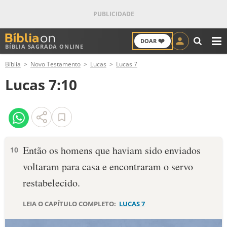
❤️
DOAR
BÍBLIA SAGRADA ONLINE
M
Bíblia
Novo Testamento
Lucas
Lucas 7
ANTIGO TESTAMENTO
Lucas 7:10
NOVO TESTAMENTO
VERSÍCULOS
VERSÍCULO DO DIA
Então os homens que haviam sido enviados
10
voltaram para casa e encontraram o servo
PALAVRA DO DIA
restabelecido.
SALMO DO DIA
LEIA O CAPÍTULO COMPLETO:
LUCAS 7
DEVOCIONAL DIÁRIO