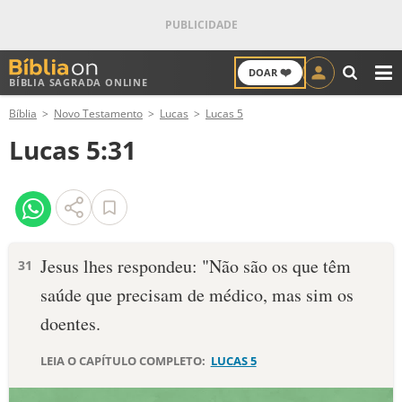
❤️
DOAR
BÍBLIA SAGRADA ONLINE
M
Bíblia
Novo Testamento
Lucas
Lucas 5
ANTIGO TESTAMENTO
Lucas 5:31
NOVO TESTAMENTO
VERSÍCULOS
VERSÍCULO DO DIA
Jesus lhes respondeu: "Não são os que têm
31
saúde que precisam de médico, mas sim os
PALAVRA DO DIA
doentes.
SALMO DO DIA
LEIA O CAPÍTULO COMPLETO:
LUCAS 5
DEVOCIONAL DIÁRIO