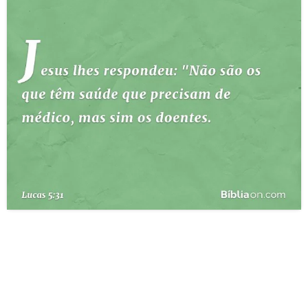
10 MANDAMENTOS
ESTUDOS BÍBLICOS
ESBOÇOS DE PREGAÇÃO
TEMAS
PERGUNTE À BÍBLIA
IA
TERMO BÍBLICO
JOGOS
QUEM SOMOS
LOJA BÍBLIAON