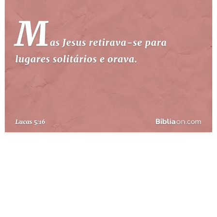
10 MANDAMENTOS
ESTUDOS BÍBLICOS
ESBOÇOS DE PREGAÇÃO
TEMAS
PERGUNTE À BÍBLIA
IA
TERMO BÍBLICO
JOGOS
QUEM SOMOS
LOJA BÍBLIAON