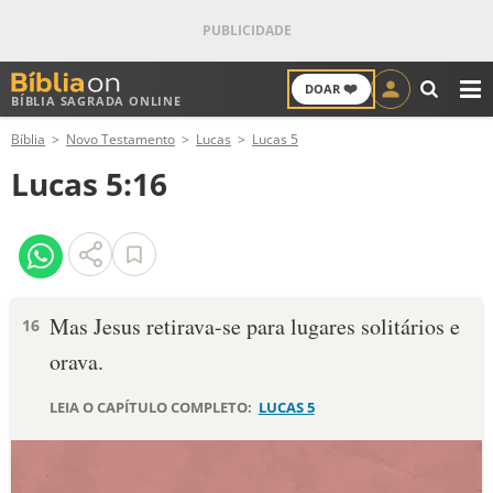
❤️
DOAR
BÍBLIA SAGRADA ONLINE
M
Bíblia
Novo Testamento
Lucas
Lucas 5
ANTIGO TESTAMENTO
Lucas 5:16
NOVO TESTAMENTO
VERSÍCULOS
VERSÍCULO DO DIA
Mas Jesus retirava-se para lugares solitários e
16
orava.
PALAVRA DO DIA
LEIA O CAPÍTULO COMPLETO:
LUCAS 5
SALMO DO DIA
DEVOCIONAL DIÁRIO