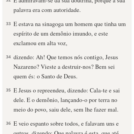
E admiravam-se da sua doutrina, porque a sua
palavra era com autoridade.
E estava na sinagoga um homem que tinha um
33
espírito de um demônio imundo, e este
exclamou em alta voz,
dizendo: Ah! Que temos nós contigo, Jesus
34
Nazareno? Vieste a destruir-nos? Bem sei
quem és: o Santo de Deus.
E Jesus o repreendeu, dizendo: Cala-te e sai
35
dele. E o demônio, lançando-o por terra no
meio do povo, saiu dele, sem lhe fazer mal.
E veio espanto sobre todos, e falavam uns e
36
outros, dizendo: Que palavra é esta, que até