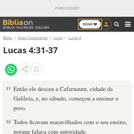
❤️
DOAR
BÍBLIA SAGRADA ONLINE
M
Bíblia
Novo Testamento
Lucas
Lucas 4
ANTIGO TESTAMENTO
Lucas 4:31-37
NOVO TESTAMENTO
VERSÍCULOS
VERSÍCULO DO DIA
Então ele desceu a Cafarnaum, cidade da
31
Galileia, e, no sábado, começou a ensinar o
PALAVRA DO DIA
povo.
SALMO DO DIA
Todos ficavam maravilhados com o seu ensino,
32
DEVOCIONAL DIÁRIO
porque falava com autoridade.