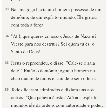
Na sinagoga havia um homem possesso de um
10 MANDAMENTOS
33
demônio, de um espírito imundo. Ele gritou
ESTUDOS BÍBLICOS
com toda a força:
ESBOÇOS DE PREGAÇÃO
"Ah!, que queres conosco, Jesus de Nazaré?
34
Vieste para nos destruir? Sei quem tu és: o
TEMAS
Santo de Deus!"
PERGUNTE À BÍBLIA
IA
Jesus o repreendeu, e disse: "Cale-se e saia
35
dele!" Então o demônio jogou o homem no
TERMO BÍBLICO
JOGOS
chão diante de todos e saiu dele sem o ferir.
QUEM SOMOS
Todos ficaram admirados e diziam uns aos
36
LOJA BÍBLIAON
outros: "Que palavra é esta? Até aos espíritos
imundos ele dá ordens com autoridade e poder,