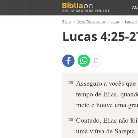
AN
BÍBLIA SAGRADA ONLINE
Bíblia
Novo Testamento
Lucas
Lucas 4
Lucas 4:25-2
Asseguro a vocês que 
25
tempo de Elias, quando
meio e houve uma gran
Contudo, Elias não fo
26
uma viúva de Sarepta,