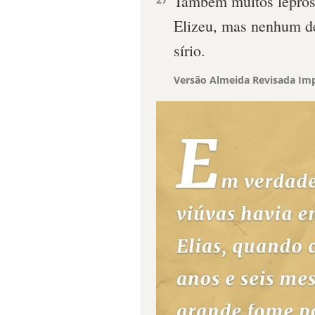
Também muitos leproso
Elizeu, mas nenhum de
sírio.
Versão Almeida Revisada Imp