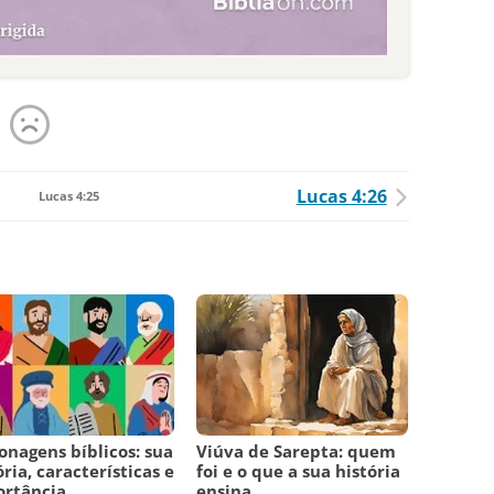
Lucas 4:26
Lucas 4:25
onagens bíblicos: sua
Viúva de Sarepta: quem
ória, características e
foi e o que a sua história
ortância
ensina