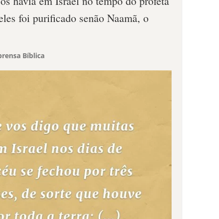
s havia em Israel no tempo do profeta
les foi purificado senão Naamã, o
rensa Bíblica