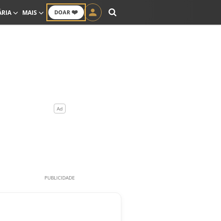
❤️
ÁRIA
MAIS
DOAR