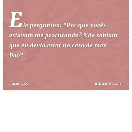
10 MANDAMENTOS
ESTUDOS BÍBLICOS
ESBOÇOS DE PREGAÇÃO
TEMAS
PERGUNTE À BÍBLIA
IA
TERMO BÍBLICO
JOGOS
QUEM SOMOS
LOJA BÍBLIAON