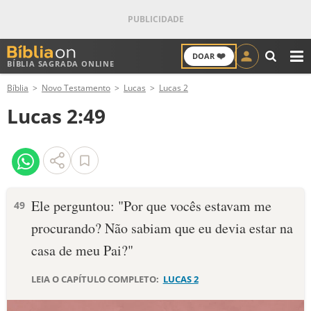
❤️
DOAR
BÍBLIA SAGRADA ONLINE
M
Bíblia
Novo Testamento
Lucas
Lucas 2
ANTIGO TESTAMENTO
Lucas 2:49
NOVO TESTAMENTO
VERSÍCULOS
VERSÍCULO DO DIA
Ele perguntou: "Por que vocês estavam me
49
procurando? Não sabiam que eu devia estar na
PALAVRA DO DIA
casa de meu Pai?"
SALMO DO DIA
LEIA O CAPÍTULO COMPLETO:
LUCAS 2
DEVOCIONAL DIÁRIO