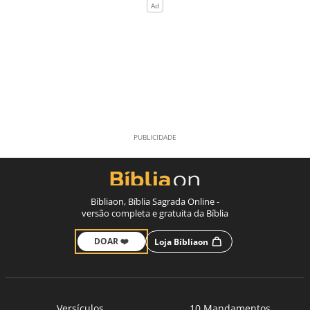
Bíbliaon, Bíblia Sagrada Online -
versão completa e gratuita da Bíblia
DOAR ❤️
Loja Bíbliaon
Versículos
10 Mandamentos