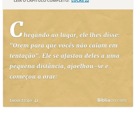
LEIA O CAPÍTULO COMPLETO:
LUCAS 22
10 MANDAMENTOS
ESTUDOS BÍBLICOS
ESBOÇOS DE PREGAÇÃO
TEMAS
PERGUNTE À BÍBLIA
IA
TERMO BÍBLICO
JOGOS
QUEM SOMOS
LOJA BÍBLIAON