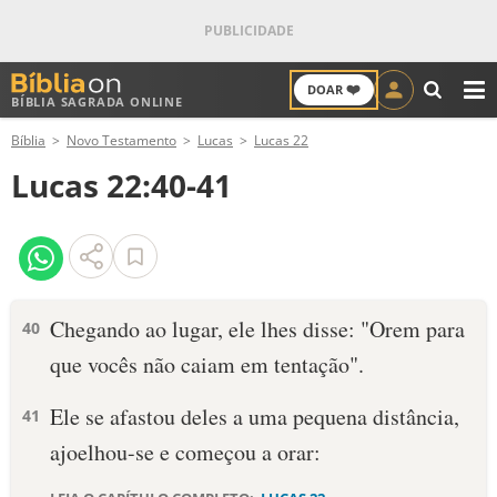
❤️
DOAR
BÍBLIA SAGRADA ONLINE
M
Bíblia
Novo Testamento
Lucas
Lucas 22
ANTIGO TESTAMENTO
Lucas 22:40-41
NOVO TESTAMENTO
VERSÍCULOS
VERSÍCULO DO DIA
Chegando ao lugar, ele lhes disse: "Orem para
40
que vocês não caiam em tentação".
PALAVRA DO DIA
Ele se afastou deles a uma pequena distância,
41
SALMO DO DIA
ajoelhou-se e começou a orar:
DEVOCIONAL DIÁRIO