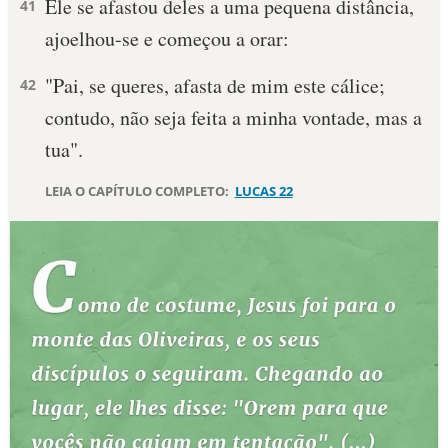
Ele se afastou deles a uma pequena distância,
41
ajoelhou-se e começou a orar:
10 MANDAMENTOS
"Pai, se queres, afasta de mim este cálice;
42
ESTUDOS BÍBLICOS
contudo, não seja feita a minha vontade, mas a
ESBOÇOS DE PREGAÇÃO
tua".
TEMAS
LEIA O CAPÍTULO COMPLETO:
LUCAS 22
PERGUNTE À BÍBLIA
IA
TERMO BÍBLICO
JOGOS
QUEM SOMOS
LOJA BÍBLIAON