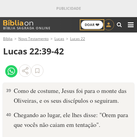
❤️
DOAR
BÍBLIA SAGRADA ONLINE
M
Bíblia
Novo Testamento
Lucas
Lucas 22
ANTIGO TESTAMENTO
Lucas 22:39-42
NOVO TESTAMENTO
VERSÍCULOS
VERSÍCULO DO DIA
Como de costume, Jesus foi para o monte das
39
Oliveiras, e os seus discípulos o seguiram.
PALAVRA DO DIA
Chegando ao lugar, ele lhes disse: "Orem para
40
SALMO DO DIA
que vocês não caiam em tentação".
DEVOCIONAL DIÁRIO