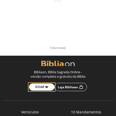
Bíbliaon, Bíblia Sagrada Online -
versão completa e gratuita da Bíblia
DOAR ❤️
Loja Bíbliaon
Versículos
10 Mandamentos