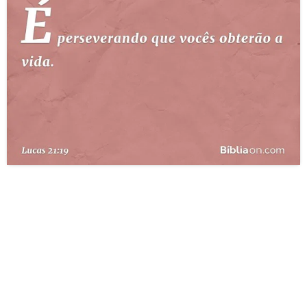
10 MANDAMENTOS
ESTUDOS BÍBLICOS
ESBOÇOS DE PREGAÇÃO
TEMAS
PERGUNTE À BÍBLIA
IA
TERMO BÍBLICO
JOGOS
QUEM SOMOS
LOJA BÍBLIAON