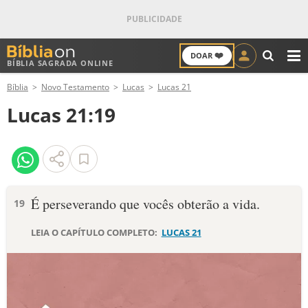
❤️
DOAR
BÍBLIA SAGRADA ONLINE
M
Bíblia
Novo Testamento
Lucas
Lucas 21
ANTIGO TESTAMENTO
Lucas 21:19
NOVO TESTAMENTO
VERSÍCULOS
VERSÍCULO DO DIA
É perseverando que vocês obterão a vida.
19
PALAVRA DO DIA
LEIA O CAPÍTULO COMPLETO:
LUCAS 21
SALMO DO DIA
DEVOCIONAL DIÁRIO