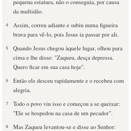
pequena estatura, não o conseguia, por causa
da multidão.
10 MANDAMENTOS
Assim, correu adiante e subiu numa figueira
4
ESTUDOS BÍBLICOS
brava para vê-lo, pois Jesus ia passar por ali.
ESBOÇOS DE PREGAÇÃO
Quando Jesus chegou àquele lugar, olhou para
5
TEMAS
cima e lhe disse: "Zaqueu, desça depressa.
Quero ficar em sua casa hoje".
PERGUNTE À BÍBLIA
IA
Então ele desceu rapidamente e o recebeu com
6
TERMO BÍBLICO
JOGOS
alegria.
QUEM SOMOS
Todo o povo viu isso e começou a se queixar:
7
"Ele se hospedou na casa de um pecador".
LOJA BÍBLIAON
Mas Zaqueu levantou-se e disse ao Senhor:
8