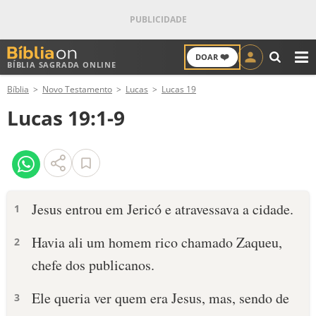
❤️
DOAR
BÍBLIA SAGRADA ONLINE
M
Bíblia
Novo Testamento
Lucas
Lucas 19
ANTIGO TESTAMENTO
Lucas 19:1-9
NOVO TESTAMENTO
VERSÍCULOS
VERSÍCULO DO DIA
Jesus entrou em Jericó e atravessava a cidade.
1
PALAVRA DO DIA
Havia ali um homem rico chamado Zaqueu,
2
chefe dos publicanos.
SALMO DO DIA
Ele queria ver quem era Jesus, mas, sendo de
3
DEVOCIONAL DIÁRIO