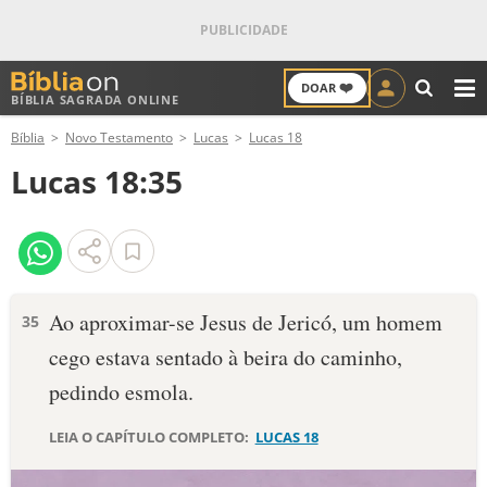
❤️
DOAR
BÍBLIA SAGRADA ONLINE
M
Bíblia
Novo Testamento
Lucas
Lucas 18
ANTIGO TESTAMENTO
Lucas 18:35
NOVO TESTAMENTO
VERSÍCULOS
VERSÍCULO DO DIA
Ao aproximar-se Jesus de Jericó, um homem
35
cego estava sentado à beira do caminho,
PALAVRA DO DIA
pedindo esmola.
SALMO DO DIA
LEIA O CAPÍTULO COMPLETO:
LUCAS 18
DEVOCIONAL DIÁRIO