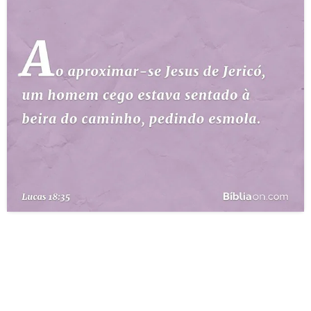
10 MANDAMENTOS
ESTUDOS BÍBLICOS
ESBOÇOS DE PREGAÇÃO
TEMAS
PERGUNTE À BÍBLIA
IA
TERMO BÍBLICO
JOGOS
QUEM SOMOS
LOJA BÍBLIAON