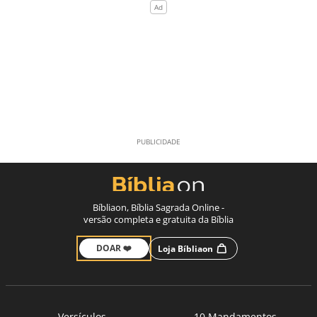
Bíbliaon, Bíblia Sagrada Online -
versão completa e gratuita da Bíblia
DOAR ❤️
Loja Bíbliaon
Versículos
10 Mandamentos