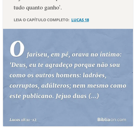
tudo quanto ganho'.
10 MANDAMENTOS
LEIA O CAPÍTULO COMPLETO:
LUCAS 18
ESTUDOS BÍBLICOS
ESBOÇOS DE PREGAÇÃO
TEMAS
PERGUNTE À BÍBLIA
IA
TERMO BÍBLICO
JOGOS
QUEM SOMOS
LOJA BÍBLIAON