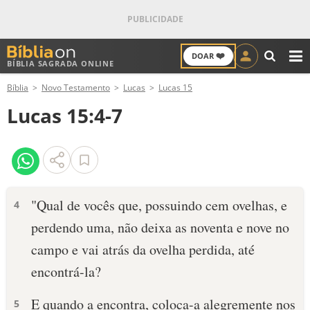
❤️
DOAR
BÍBLIA SAGRADA ONLINE
M
Bíblia
Novo Testamento
Lucas
Lucas 15
ANTIGO TESTAMENTO
Lucas 15:4-7
NOVO TESTAMENTO
VERSÍCULOS
VERSÍCULO DO DIA
"Qual de vocês que, possuindo cem ovelhas, e
4
perdendo uma, não deixa as noventa e nove no
PALAVRA DO DIA
campo e vai atrás da ovelha perdida, até
SALMO DO DIA
encontrá-la?
DEVOCIONAL DIÁRIO
E quando a encontra, coloca-a alegremente nos
5