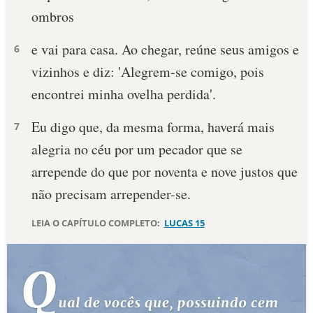
ombros
10 MANDAMENTOS
e vai para casa. Ao chegar, reúne seus amigos e
6
ESTUDOS BÍBLICOS
vizinhos e diz: 'Alegrem-se comigo, pois
encontrei minha ovelha perdida'.
ESBOÇOS DE PREGAÇÃO
Eu digo que, da mesma forma, haverá mais
7
TEMAS
alegria no céu por um pecador que se
PERGUNTE À BÍBLIA
arrepende do que por noventa e nove justos que
IA
não precisam arrepender-se.
TERMO BÍBLICO
JOGOS
LEIA O CAPÍTULO COMPLETO:
LUCAS 15
QUEM SOMOS
LOJA BÍBLIAON